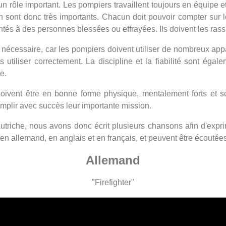
rôle important. Les pompiers travaillent toujours en équipe et
 sont donc très importants. Chacun doit pouvoir compter sur le
tés à des personnes blessées ou effrayées. Ils doivent les rassu
essaire, car les pompiers doivent utiliser de nombreux apparei
tiliser correctement. La discipline et la fiabilité sont égale
e.
oivent être en bonne forme physique, mentalement forts et s
complir avec succès leur importante mission.
utriche, nous avons donc écrit plusieurs chansons afin d'expr
n allemand, en anglais et en français, et peuvent être écoutée
Allemand
"Firefighter"