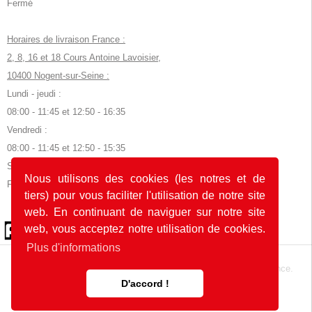
Fermé
Horaires de livraison France :
2, 8, 16 et 18 Cours Antoine Lavoisier,
10400 Nogent-sur-Seine :
Lundi - jeudi :
08:00 - 11:45 et 12:50 - 16:35
Vendredi :
08:00 - 11:45 et 12:50 - 15:35
Samedi, dimanche et jours fériés :
Nous utilisons des cookies (les notres et de
Fermé
tiers) pour vous faciliter l'utilisation de notre site
web. En continuant de naviguer sur notre site
© 2026 by POK
web, vous acceptez notre utilisation de cookies.
Plus d'informations
Le site web a été développé avec
en Allemagne et en France.
D'accord !